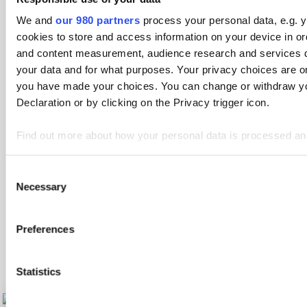
We and
our 980 partners
process your personal data, e.g. 
cookies to store and access information on your device in or
and content measurement, audience research and services 
your data and for what purposes. Your privacy choices are onl
you have made your choices. You can change or withdraw yo
Declaration or by clicking on the Privacy trigger icon.
Find out more about how your personal data is processed an
We use cookies to personalise content and ads, to provide soc
Consent
We also share information about your use of our site with our
Necessary
Selection
partners who may combine it with other information that you’v
from your use of their services.
Preferences
Statistics