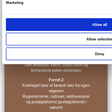
Marketing
5-retters sæsonmenu (juli - sep)
2022
Allow all
(Fra d.29. juni – d. 29. september)
Allow selectio
Bæredygtige råvarer fra lokale ildsjæle
Deny
Forret 1
Rimmet kammusling
Sød ærtepuré, karse, syltet citron og
fermenteret peber-emulotion
Forret 2
Koldrøget tatar af færøsk laks fra egen
røgeovn
Rygeostcreme, radisser, rødhavesyrer
og purløgsblomst (purløgsblomst i
sæson)