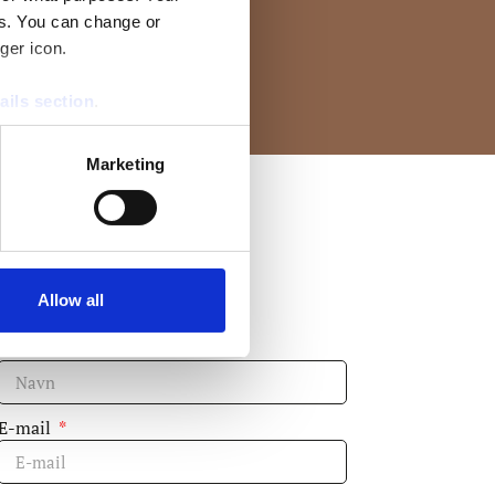
es. You can change or
Download folderen her
ger icon.
ails section
.
se our traffic. We also share
Marketing
ers who may combine it with
 services.
Tilmelding til
nyhedsbrev
Allow all
Navn
E-mail