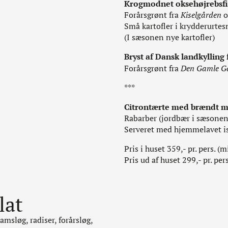
Krogmodnet oksehøjrebsfi
Forårsgrønt fra
Kiselgården
o
Små kartofler i krydderurte
(I sæsonen nye kartofler)
Bryst af Dansk landkylling
Forårsgrønt fra
Den Gamle 
***
Citrontærte med brændt 
Rabarber (jordbær i sæsonen)
Serveret med hjemmelavet i
Pris i huset 359,- pr. pers. (m
Pris ud af huset 299,- pr. pers
lat
msløg, radiser, forårsløg,