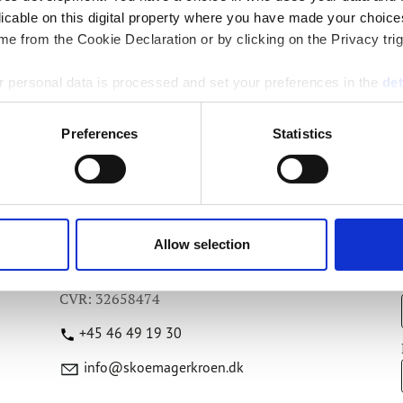
licable on this digital property where you have made your choic
e from the Cookie Declaration or by clicking on the Privacy trig
 personal data is processed and set your preferences in the
det
e content and ads, to provide social media features and to analy
Preferences
Statistics
 our site with our social media, advertising and analytics partn
 provided to them or that they’ve collected from your use of their
Kontaktoplysninger
Landevejen 4
Allow selection
4060 Kirke Såby
CVR: 32658474
+45 46 49 19 30
info@skoemagerkroen.dk