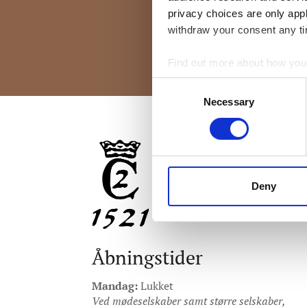
privacy choices are only app
withdraw your consent any tim
Find out more about how your
Consent
We use cookies to personalis
Necessary
Selection
information about your use of
other information that you’ve
Deny
Åbningstider
Mandag:
Lukket
Ved mødeselskaber samt større selskaber,