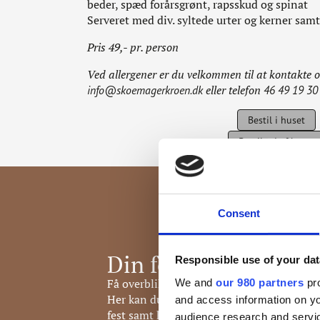
beder, spæd forårsgrønt, rapsskud og spinat
Serveret med div. syltede urter og kerner sam
Pris 49,- pr. person
Ved allergener er du velkommen til at kontakte 
eller telefon
info@skoemagerkroen.dk
46 49 19 30
Bestil i huset
Bestil ud af huset
Consent
Din folder
Responsible use of your dat
Få overblik over hele vores koncept i Sko
We and
our 980 partners
pro
Her kan du læse meget mere om, hvad vi ti
and access information on yo
fest samt hente vores prisoversigt på vore
audience research and servi