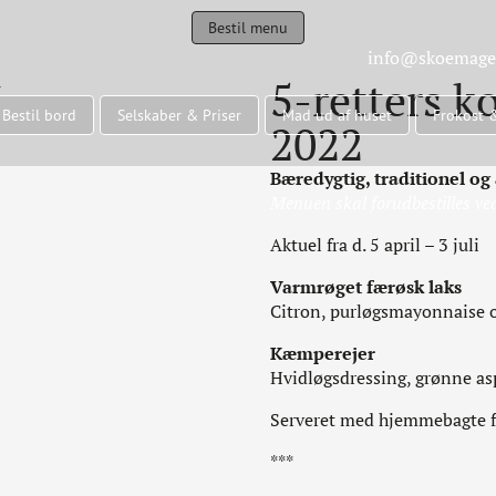
Bestil menu
info@skoemage
5-retters 
Bestil bord
Selskaber & Priser
Mad ud af huset
Frokost 
2022
Bæredygtig, traditionel og 
Menuen skal forudbestilles ve
Aktuel fra d. 5 april – 3 juli
Varmrøget færøsk laks
Citron, purløgsmayonnaise 
Kæmperejer
Hvidløgsdressing, grønne asp
Serveret med hjemmebagte fl
***