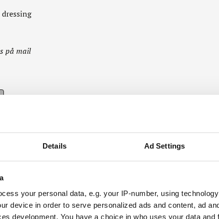
t dressing
os på mail
Details
Ad Settings
a
emagerkroens folder.
cess your personal data, e.g. your IP-number, using technology
lbyder til hverdag og
ur device in order to serve personalized ads and content, ad a
s selskabspakker.
ces development. You have a choice in who uses your data and 