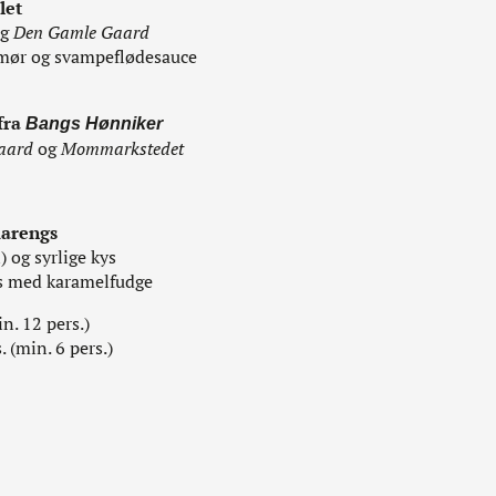
let
g
Den Gamle Gaard
smør og svampeflødesauce
 fra
Bangs Hønniker
Gaard
og
Mommarkstedet
marengs
 og syrlige kys
s med karamelfudge
in. 12 pers.)
. (min. 6 pers.)