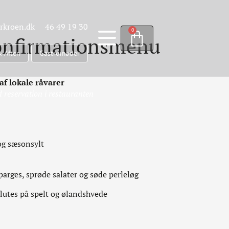
rkroen.dk
46 49 19 30
0
konfirmationsmenu
& Aften
Gastromøder
af lokale råvarer
d reservation i restauranten
og sæsonsylt
arges, sprøde salater og søde perleløg
utes på spelt og ølandshvede