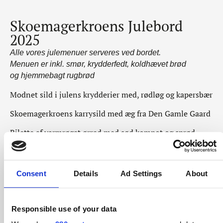
Skoemagerkroens Julebord
2025
Alle vores julemenuer serveres ved bordet.
Menuen er inkl. smør, krydderfedt, koldhævet brød
og hjemmebagt rugbrød
Modnet sild i julens krydderier med, rødløg og kapersbær
Skoemagerkroens karrysild med æg fra Den Gamle Gaard
Rilette af varmrøget ørred med sød kompot og sprød
malt
Slagter Ulriks julesylte med hjemmesyltede rødbeder og
dijonnaise
Consent
Details
Ad Settings
About
Tarteletter med høns i cremet aspargesvelouté
Responsible use of your data
Rosastegt berberi andebryst med æble/sveskekompot,
tilsmagt med rom