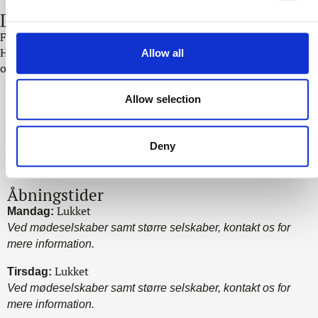
combine it with other information that you’ve provided to
Din folder
them or that they’ve collected from your use of their
Få overblik over hele vores koncept i Skoemagerkroens folder.
services.
Her kan du læse meget mere om, hvad vi tilbyder til hverdag
Allow all
og fest samt hente vores prisoversigt på vores selskabspakker.
Allow selection
Download folderen her
Deny
Åbningstider
Lukket
Mandag:
Ved mødeselskaber samt større selskaber, kontakt os for
mere information.
Lukket
Tirsdag:
Ved mødeselskaber samt større selskaber, kontakt os for
mere information.