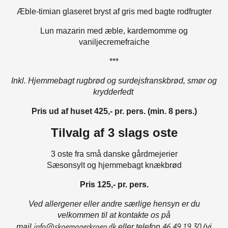
Æble-timian glaseret bryst af gris med bagte rodfrugter
Lun mazarin med æble, kardemomme og
vaniljecremefraiche
***
Inkl. Hjemmebagt rugbrød og surdejsfranskbrød,
smør og
krydderfedt
Pris ud af huset 425,- pr. pers. (min. 8 pers.)
Tilvalg af 3 slags oste
3 oste fra små danske gårdmejerier
Sæsonsylt og hjemmebagt knækbrød
Pris 125,- pr. pers.
Ved allergener eller andre særlige hensyn er du
velkommen til at kontakte os på
info@skoemagerkroen.dk
46 49 19 30
mail
eller telefon
(vi