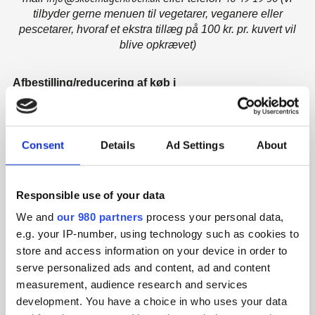
tilbyder gerne menuen til vegetarer, veganere eller
pescetarer, hvoraf et ekstra tillæg på 100 kr. pr. kuvert vil
blive opkrævet)
Afbestilling/reducering af køb i
webshoppen/bestillinger til mad ud af huset
Ved 8 personer – 25 personer, skal afbestilling rettidigt ske
skriftligt senest 2 uger inden dato for afhentning/levering af
den bestilte menu.
Consent
Details
Ad Settings
About
Under 8 personer skal afbestilling rettidigt ske skriftligt
senest 8 dage inden dato for afhentning/levering af den
bestilte menu.
Responsible use of your data
Reducering i antal skal ske skriftligt senest 8 dage før dato
We and
our 980 partners
process your personal data,
for afhentning/levering af den bestilte menu.
e.g. your IP-number, using technology such as cookies to
***
store and access information on your device in order to
Ved 25 personer og derover, skal afbestilling rettidigt ske
serve personalized ads and content, ad and content
skriftligt senest 3 mdr. inden dato for afhentning/levering af
den bestilte menu.
measurement, audience research and services
Under 25 personer skal afbestilling rettidigt ske skriftligt
development. You have a choice in who uses your data
senest 3 uger inden dato for afhentning/levering af den